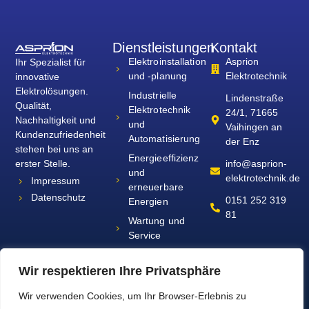
Dienstleistungen
Kontakt
Elektroinstallation
Asprion
Ihr Spezialist für
und -planung
Elektrotechnik
innovative
Elektrolösungen.
Industrielle
Lindenstraße
Qualität,
Elektrotechnik
24/1, 71665
Nachhaltigkeit und
und
Vaihingen an
Kundenzufriedenheit
Automatisierung
der Enz
stehen bei uns an
Energieeffizienz
erster Stelle.
info@asprion-
und
elektrotechnik.de
Impressum
erneuerbare
Datenschutz
0151 252 319
Energien
81
Wartung und
Service
Sicherheits- und
Kommunikationssysteme
Wir respektieren Ihre Privatsphäre
Smart Home
Wir verwenden Cookies, um Ihr Browser-Erlebnis zu
Lösungen