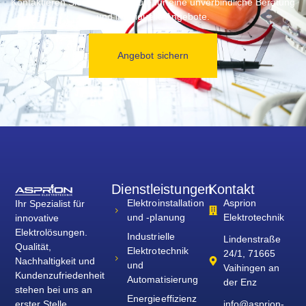
Kontaktieren Sie uns noch heute für eine unverbindliche Beratung
und individuelle Angebote.
Angebot sichern
Dienstleistungen
Kontakt
Elektroinstallation
Asprion
Ihr Spezialist für
und -planung
Elektrotechnik
innovative
Elektrolösungen.
Industrielle
Lindenstraße
Qualität,
Elektrotechnik
24/1, 71665
Nachhaltigkeit und
und
Vaihingen an
Kundenzufriedenheit
Automatisierung
der Enz
stehen bei uns an
Energieeffizienz
erster Stelle.
info@asprion-